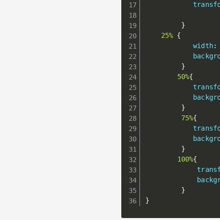
transf
                
}
25%
{
width
:
backgr
}
50%
{
transf
backgr
}
75%
{
transf
backgr
}
100%
{
trans
backg
}
}