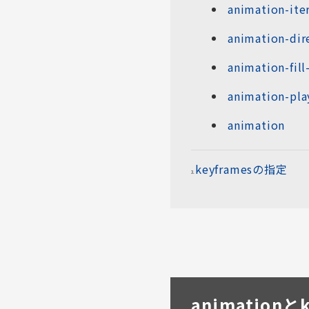
animation-ite
animation-dir
animation-fil
animation-pla
animation
keyframesの指定
animation