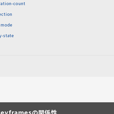
ration-count
ection
l-mode
y-state
とkeyframesの関係性