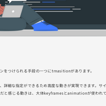
ョンをつけられる手段の一つに
trnasition
があります。
、詳細な指定ができるため高度な動きが実現できます。サ
ンだと感じる動きは、大体
keyframes
と
animation
が使われ