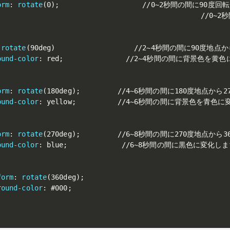
orm
:
rotate
(
0
)
;
                    //0~2秒間の間に90度回
                                                 
rotate
(
90deg
)
                   //2~4秒間の間に90度地点
ound-color
:
 red
;
               //2~4秒間の間に背景色を黄
orm
:
rotate
(
180deg
)
;
         //4~6秒間の間に180度地点から
ound-color
:
 yellow
;
          //4~6秒間の間に背景色を青色に
orm
:
rotate
(
270deg
)
;
         //6~8秒間の間に270度地点から
ound-color
:
 blue
;
             //6~8秒間の間に黒色に変化しま
form
:
rotate
(
360deg
)
;
round-color
:
 #000
;