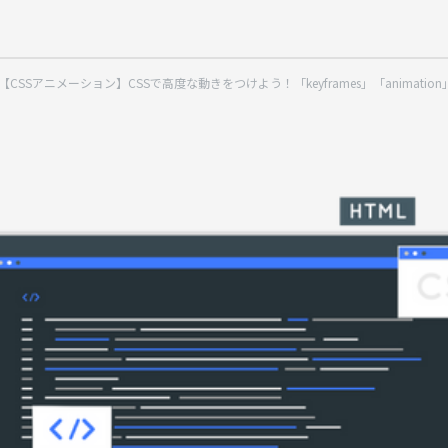
【CSSアニメーション】CSSで高度な動きをつけよう！「keyframes」「animatio