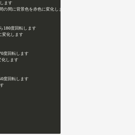
転します

  //0~2秒間の間に背景色を赤色に変化します

から180度回転します

色に変化します

270度回転します

変化します

360度回転します

す
