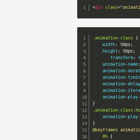
<
div
class
=
"
animat
.animation-class
{
width
:
 50px
;
height
:
 50px
;
transform
:
animation-name
animation-dura
animation-timi
animation-dela
animation-iter
animation-play
}
.animation-class:h
animation-play
}
@keyframes
 animati
0%
{