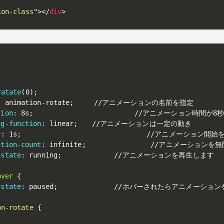
ion-class
"
>
</
div
>
ratate
(
0
)
;
:
 animation-rotate
;
     //アニメーションの名前を指定

tion
:
 8s
;
                         //アニメーション時間が8秒
ng-function
:
 linear
;
　　//アニメーションは一定の動き

y
:
 1s
;
                               //アニメーション開
ation-count
:
 infinite
;
                //アニメーション
-state
:
 running
;
over
{
-state
:
 paused
;
on-rotate
{