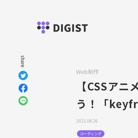
share
Web制作
【CSSアニ
う！「keyf
2021.08.26
コーディング