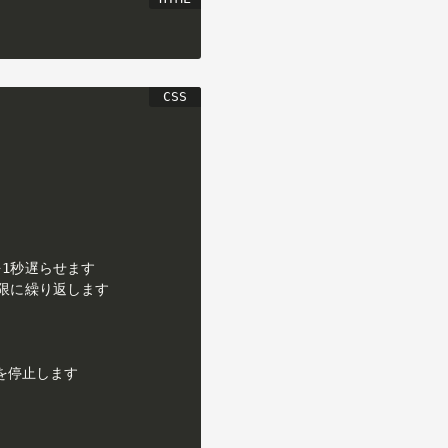


始を1秒遅らせます

を無限に繰り返します
